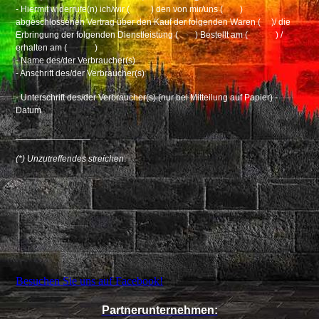
- Hiermit widerrufe(n) ich/wir ( )
den von mir/uns ( )
abgeschlossenen Vertrag über den Kauf der folgenden
Waren ( )/ die
Erbringung der folgenden Dienstleistung ( )
Bestellt am ( ) /
erhalten am ( )
- Name des/der Verbraucher(s)
- Anschrift des/der Verbraucher(s)
- Unterschrift des/der Verbraucher(s) (nur bei Mitteilung auf Papier) -
Datum
_______________
(*) Unzutreffendes streichen
.
Besuchen Sie uns auf Facebook!
Partnerunternehmen: