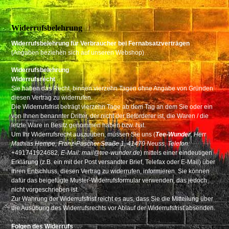
Widerrufsbelehrung
Widerrufsbelehrung für Verbraucher bei Fernabsatzverträgen
(Angaben beziehen sich auf unseren Webshop)
Widerrufsbelehrung
Widerrufsrecht
Sie haben das Recht, binnen vierzehn Tagen ohne Angabe von Gründen
diesen Vertrag zu widerrufen.
Die Widerrufsfrist beträgt vierzehn Tage ab dem Tag an dem Sie oder ein
von Ihnen benannter Dritter, der nicht der Beförderer ist, die Waren / die
letzte Ware in Besitz genommen haben bzw. hat.
Um Ihr Widerrufsrecht auszuüben, müssen Sie uns (
Tee-Wunder
, Herr
Mathias Hempe, Franz-Pascher Straße 1, 41470 Neuss
, Telefon:
+491741924682
, E-Mail: mail@tee-wunder.de
) mittels einer eindeutigen
Erklärung (z.B. ein mit der Post versandter Brief, Telefax oder E-Mail) über
Ihren Entschluss, diesen Vertrag zu widerrufen, informieren. Sie können
dafür das beigefügte Muster-Widerrufsformular verwenden, das jedoch
nicht vorgeschrieben ist.
Zur Wahrung der Widerrufsfrist reicht es aus, dass Sie die Mitteilung über
die Ausübung des Widerrufsrechts vor Ablauf der Widerrufsfrist absenden.
Folgen des Widerrufs