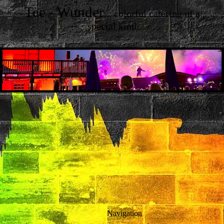
Tee - Wunder
... colorful catering of a
special kind
Navigation