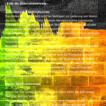
- Ende der Widerrufsbelehrung -
Ausschluss des Widerrufsrechts
Das Widerrufsrecht besteht nicht bei Verträgen zur Lieferung von Waren,
die nicht vorgefertigt sind und für deren Herstellung eine individuelle
Auswahl oder Bestimmung durch den Verbraucher maßgeblich ist oder
die eindeutig auf die persönlichen Bedürfnisse des Verbrauchers
zugeschnitten sind. Ebenso besteht ein Widerrufsrecht nicht bei Verträgen
zur Lieferung von Waren, die schnell verderben können oder deren
Verfallsdatum schnell überschritten würde.
Besondere Hinweise zum vorzeitigen Erlöschen des Widerrufsrechts
Bei Verträgen zur Lieferung versiegelter Waren, die aus Gründen des
Gesundheitsschutzes oder der Hygiene nicht zur Rückgabe geeignet sind,
erlischt Ihr Widerrufsrecht vorzeitig, wenn die Versiegelung der Waren
nach der Lieferung entfernt wurde. Bei Verträgen zur Lieferung von Ton-
oder Videoaufnahmen oder Computersoftware in einer versiegelten
Verpackung erlischt Ihr Widerrufsrecht vorzeitig, wenn die Versiegelung
nach der Lieferung entfernt wurde.
Muster-Widerrufsformular
(Wenn Sie den Vertrag widerrufen wollen, dann füllen Sie bitte dieses
Formular aus und senden Sie es zurück.)
- An
Tee-Wunder
, Herr Mathias Hempe, Franz-Pascher Straße 1, 41470
Neuss
, Telefon:
+491741924682
, E-Mail: mail@tee-wunder.de