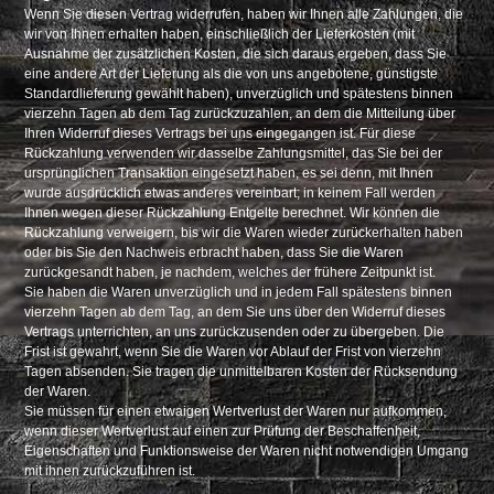
Wenn Sie diesen Vertrag widerrufen, haben wir Ihnen alle Zahlungen, die
wir von Ihnen erhalten haben, einschließlich der Lieferkosten (mit
Ausnahme der zusätzlichen Kosten, die sich daraus ergeben, dass Sie
eine andere Art der Lieferung als die von uns angebotene, günstigste
Standardlieferung gewählt haben), unverzüglich und spätestens binnen
vierzehn Tagen ab dem Tag zurückzuzahlen, an dem die Mitteilung über
Ihren Widerruf dieses Vertrags bei uns eingegangen ist. Für diese
Rückzahlung verwenden wir dasselbe Zahlungsmittel, das Sie bei der
ursprünglichen Transaktion eingesetzt haben, es sei denn, mit Ihnen
wurde ausdrücklich etwas anderes vereinbart; in keinem Fall werden
Ihnen wegen dieser Rückzahlung Entgelte berechnet. Wir können die
Rückzahlung verweigern, bis wir die Waren wieder zurückerhalten haben
oder bis Sie den Nachweis erbracht haben, dass Sie die Waren
zurückgesandt haben, je nachdem, welches der frühere Zeitpunkt ist.
Sie haben die Waren unverzüglich und in jedem Fall spätestens binnen
vierzehn Tagen ab dem Tag, an dem Sie uns über den Widerruf dieses
Vertrags unterrichten, an uns zurückzusenden oder zu übergeben. Die
Frist ist gewahrt, wenn Sie die Waren vor Ablauf der Frist von vierzehn
Tagen absenden. Sie tragen die unmittelbaren Kosten der Rücksendung
der Waren.
Sie müssen für einen etwaigen Wertverlust der Waren nur aufkommen,
wenn dieser Wertverlust auf einen zur Prüfung der Beschaffenheit,
Eigenschaften und Funktionsweise der Waren nicht notwendigen Umgang
mit ihnen zurückzuführen ist.